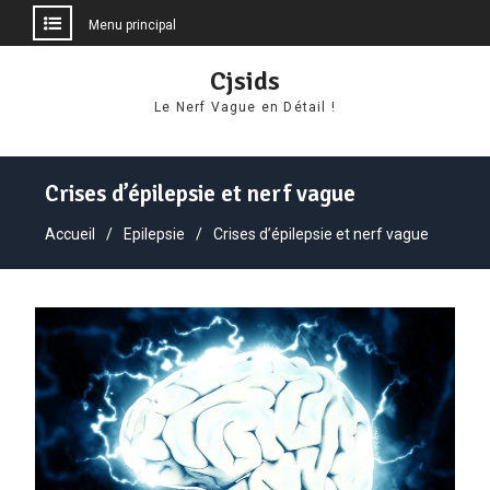
Menu principal
Aller
Cjsids
au
Le Nerf Vague en Détail !
contenu
Crises d’épilepsie et nerf vague
Accueil
Epilepsie
Crises d’épilepsie et nerf vague